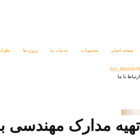
رش
ه
حتوا
صفحه اصلی
محصولات
خدمات ما
پروژه ها
نظرات
88203078_021
ارتباط با ما
تهیه مدارک مهندسی ب