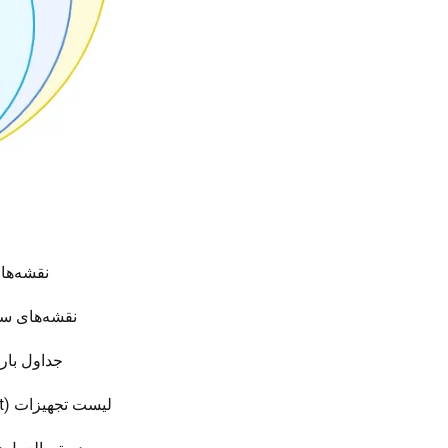
نقشه‌های تک‌خطی (ne Diagrams
نقشه‌های سیم‌کشی (Wiring Diagrams): شامل مسیرها
جداول بار (Load Lists): مشخص‌کننده توان مصرفی تجهیزات و نحوه توزیع با
لیست تجهیزات (Equipment List): شامل برند، مدل، مشخصات فنی و تعداد تجهیزات الکتریکی مورد نیاز.